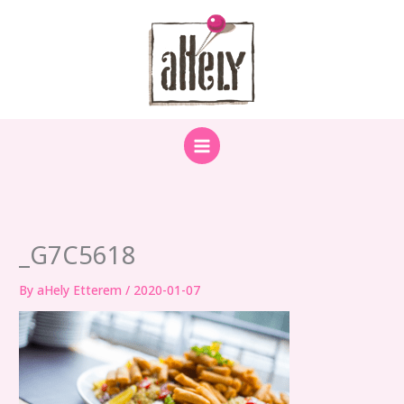
Skip
to
content
_G7C5618
By
aHely Etterem
/
2020-01-07