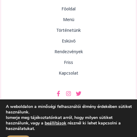
Főoldal
Menü
Történetünk
Esküvő
Rendezvények
Friss
Kapcsolat
A weboldalon a minőségi felhasználói élmény érdekében sütiket
használunk.
Ismerje meg tájékoztatónkat arról, hogy milyen sütiket
használunk, vagy a
beállítások
résznél ki lehet kapcsolni a
Copyright © 2026 aHely Étterem
használatukat.
Powered by aHely Étterem