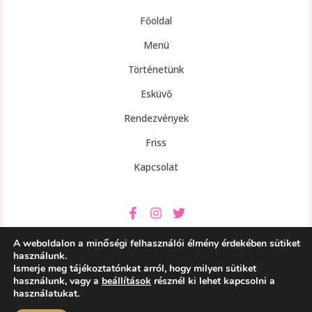
Főoldal
Menü
Történetünk
Esküvő
Rendezvények
Friss
Kapcsolat
A weboldalon a minőségi felhasználói élmény érdekében sütiket
használunk.
Ismerje meg tájékoztatónkat arról, hogy milyen sütiket
használunk, vagy a
beállítások
résznél ki lehet kapcsolni a
Copyright © 2026 aHely Étterem
használatukat.
Powered by aHely Étterem