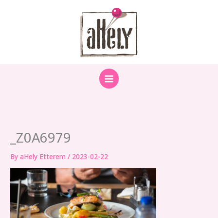
Skip
to
content
_Z0A6979
By
aHely Etterem
/
2023-02-22