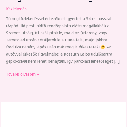
lehetőségek
Közlekedés
Tömegközlekedéssel érkezőknek: gyertek a 34-es busszal
(Árpád Híd pesti hídfő-rendőrpalota előtti megállókból) a
Szamos utcáig, itt szálljatok le, majd az Őrtorony, vagy
Temesvári utcán sétáljatok le a Duna felé, majd jobbra
fordulva néhány lépés után már meg is érkeztetek!
Az
autóvval érkezők figyelmébe: a Kossuth Lajos üdülőpartra
gépkocsival nem lehet behajtani, így parkolási lehetőséget […]
Tovább olvasom »