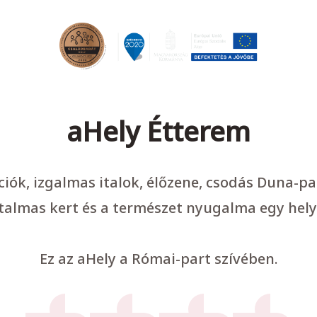
aHely Étterem
ációk, izgalmas italok, élőzene, csodás Duna-p
talmas kert és a természet nyugalma egy hely
Ez az aHely a Római-part szívében.