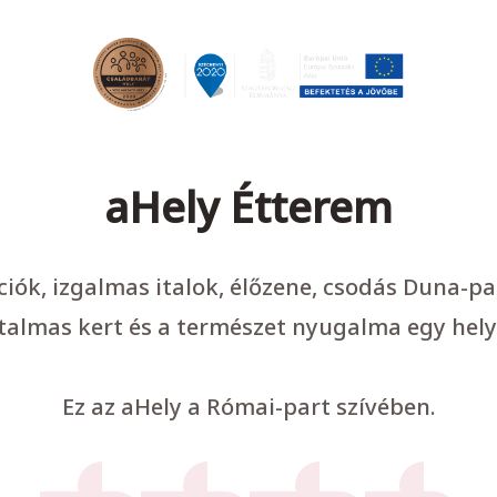
aHely Étterem
ációk, izgalmas italok, élőzene, csodás Duna-p
talmas kert és a természet nyugalma egy hely
Ez az aHely a Római-part szívében.