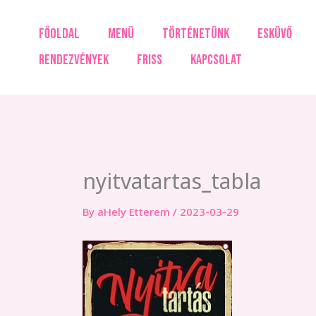
Skip
to
FŐOLDAL
MENÜ
TÖRTÉNETÜNK
ESKÜVŐ
content
RENDEZVÉNYEK
FRISS
KAPCSOLAT
nyitvatartas_tabla
By
aHely Etterem
/
2023-03-29