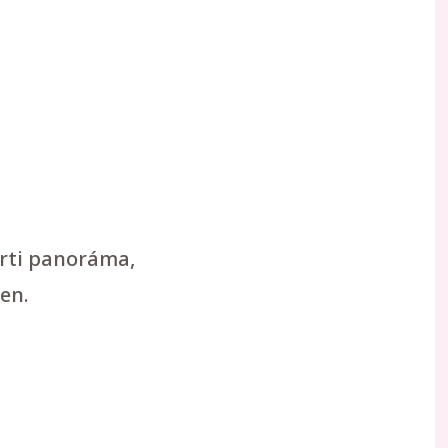
arti panoráma,
en.