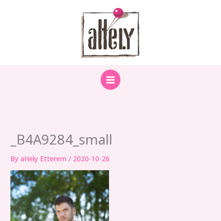
Skip
to
content
_B4A9284_small
By
aHely Etterem
/
2020-10-26