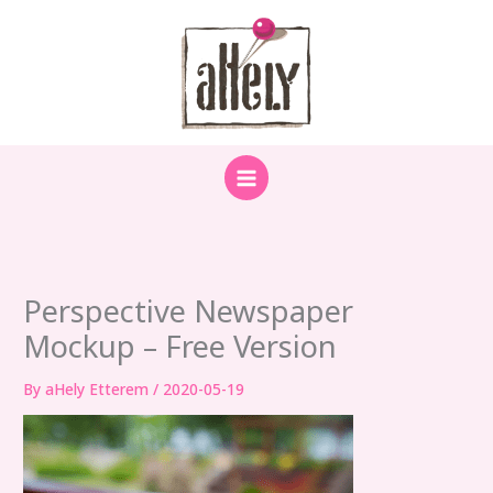
Skip
to
content
Perspective Newspaper
Mockup – Free Version
By
aHely Etterem
/
2020-05-19