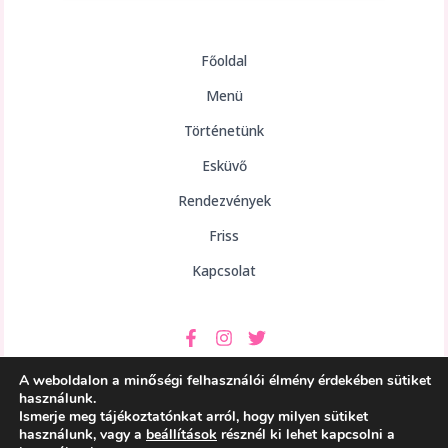
Főoldal
Menü
Történetünk
Esküvő
Rendezvények
Friss
Kapcsolat
A weboldalon a minőségi felhasználói élmény érdekében sütiket
használunk.
Ismerje meg tájékoztatónkat arról, hogy milyen sütiket
használunk, vagy a
beállítások
résznél ki lehet kapcsolni a
Copyright © 2026 aHely Étterem