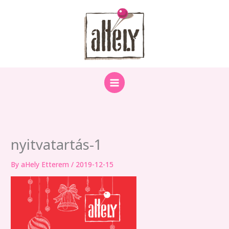
Skip
to
content
nyitvatartás-1
By
aHely Etterem
/
2019-12-15