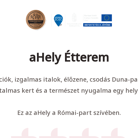
aHely Étterem
ációk, izgalmas italok, élőzene, csodás Duna-p
talmas kert és a természet nyugalma egy hely
Ez az aHely a Római-part szívében.