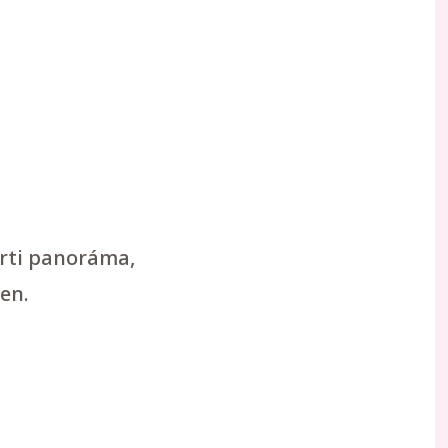
arti panoráma,
en.