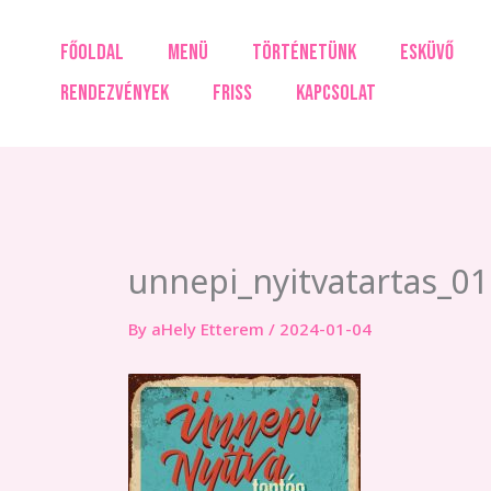
Skip
to
FŐOLDAL
MENÜ
TÖRTÉNETÜNK
ESKÜVŐ
content
RENDEZVÉNYEK
FRISS
KAPCSOLAT
unnepi_nyitvatartas_01
By
aHely Etterem
/
2024-01-04