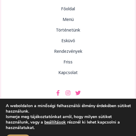
Főoldal
Menü
Történetünk
Esküvő
Rendezvények
Friss
Kapcsolat
A weboldalon a minőségi felhasználói élmény érdekében sütiket
használunk.
Ismerje meg tájékoztatónkat arról, hogy milyen sütiket
használunk, vagy a
beállítások
résznél ki lehet kapcsolni a
Copyright © 2026 aHely Étterem
használatukat.
Powered by aHely Étterem