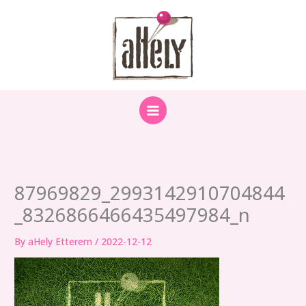
Skip
to
content
87969829_2993142910704844
_8326866466435497984_n
By
aHely Etterem
/
2022-12-12