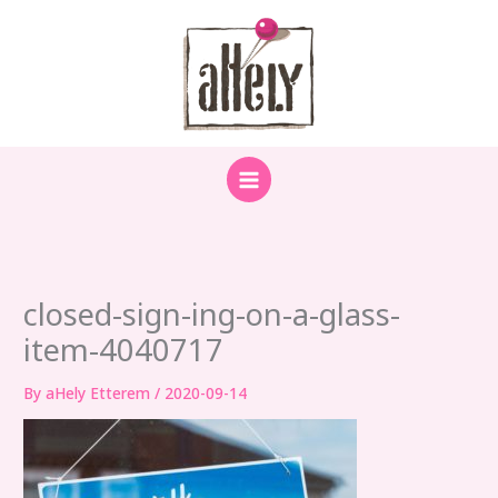
Skip
to
content
closed-sign-ing-on-a-glass-
item-4040717
By
aHely Etterem
/
2020-09-14