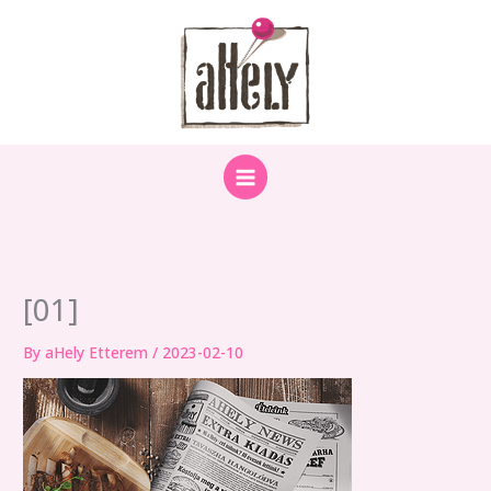
Skip
to
content
[01]
By
aHely Etterem
/
2023-02-10