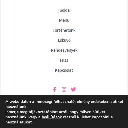
Főoldal
Menü
Történetünk
Esküvő
Rendezvények
Friss
Kapcsolat
A weboldalon a minőségi felhasználói élmény érdekében sütiket
használunk.
Ismerje meg tájékoztatónkat arról, hogy milyen sütiket
használunk, vagy a
beállítások
résznél ki lehet kapcsolni a
Copyright © 2026 aHely Étterem
használatukat.
Powered by aHely Étterem