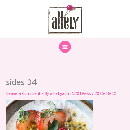
Skip
to
content
sides-04
Leave a Comment
/ By
aHeLyadmiN2019vikk
/
2026-06-22