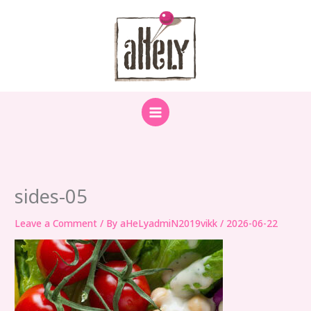
Skip
to
content
sides-05
Leave a Comment
/ By
aHeLyadmiN2019vikk
/
2026-06-22