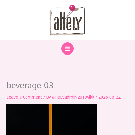
Skip
to
content
beverage-03
Leave a Comment
/ By
aHeLyadmiN2019vikk
/
2026-06-22