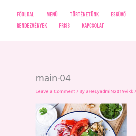
Skip
to
FŐOLDAL
MENÜ
TÖRTÉNETÜNK
ESKÜVŐ
content
RENDEZVÉNYEK
FRISS
KAPCSOLAT
main-04
Leave a Comment
/ By
aHeLyadmiN2019vikk