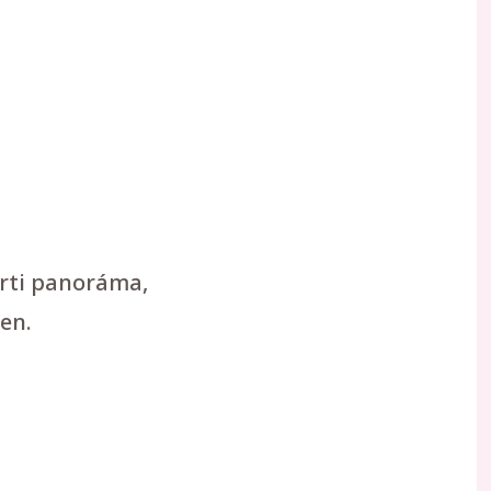
arti panoráma,
en.