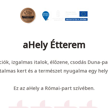
aHely Étterem
ációk, izgalmas italok, élőzene, csodás Duna-p
talmas kert és a természet nyugalma egy hely
Ez az aHely a Római-part szívében.