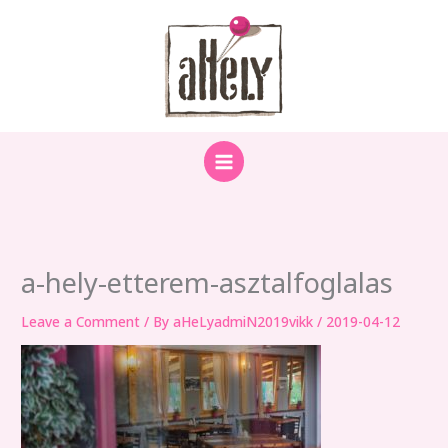
Skip
to
content
a-hely-etterem-asztalfoglalas
Leave a Comment
/ By
aHeLyadmiN2019vikk
/
2019-04-12