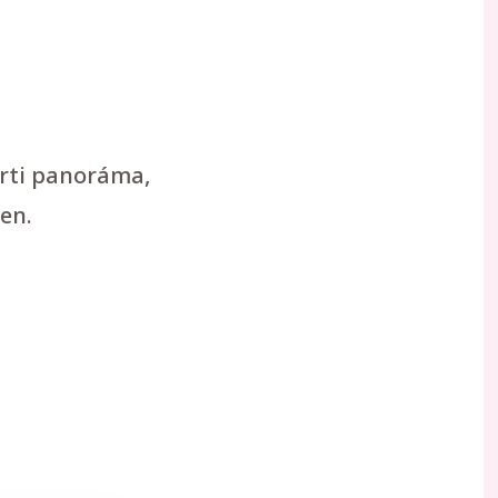
arti panoráma,
en.