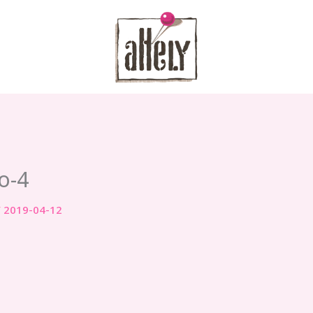
o-4
/
2019-04-12