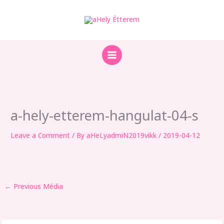
Skip
to
content
a-hely-etterem-hangulat-04-s
Leave a Comment
/ By
aHeLyadmiN2019vikk
/
2019-04-12
←
Previous Média