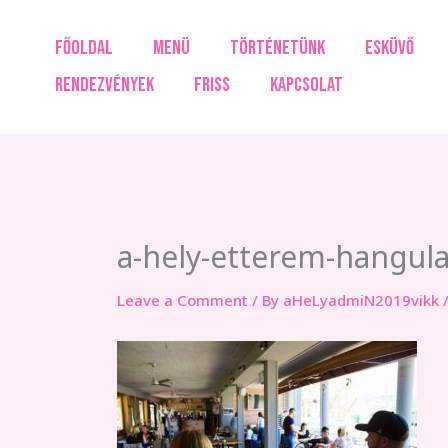
Skip
to
FŐOLDAL
MENÜ
TÖRTÉNETÜNK
ESKÜVŐ
content
RENDEZVÉNYEK
FRISS
KAPCSOLAT
a-hely-etterem-hangula
Leave a Comment
/ By
aHeLyadmiN2019vikk