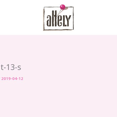
t-13-s
/
2019-04-12