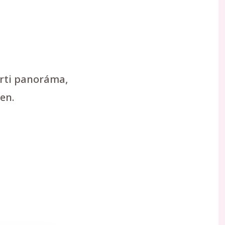
arti panoráma,
en.