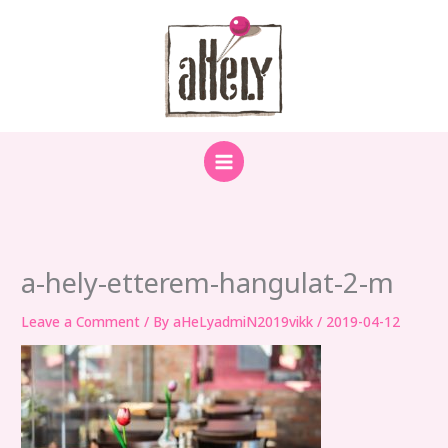
Skip
to
content
a-hely-etterem-hangulat-2-m
Leave a Comment
/ By
aHeLyadmiN2019vikk
/
2019-04-12