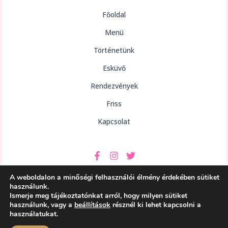
Főoldal
Menü
Történetünk
Esküvő
Rendezvények
Friss
Kapcsolat
A weboldalon a minőségi felhasználói élmény érdekében sütiket
használunk.
Ismerje meg tájékoztatónkat arról, hogy milyen sütiket
használunk, vagy a
beállítások
résznél ki lehet kapcsolni a
Copyright © 2026 aHely Étterem
használatukat.
Powered by aHely Étterem