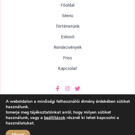
Főoldal
Menü
Történetünk
Esküvő
Rendezvények
Friss
Kapcsolat
A weboldalon a minőségi felhasználói élmény érdekében sütiket
használunk.
Ismerje meg tájékoztatónkat arról, hogy milyen sütiket
használunk, vagy a
beállítások
résznél ki lehet kapcsolni a
Copyright © 2026 aHely Étterem
használatukat.
Powered by aHely Étterem
Elfogad