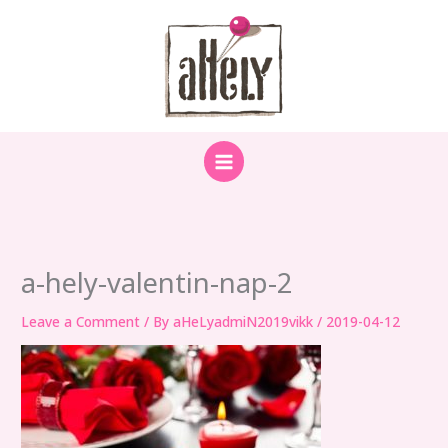
Skip
to
content
a-hely-valentin-nap-2
Leave a Comment
/ By
aHeLyadmiN2019vikk
/
2019-04-12