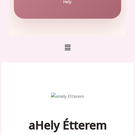
Hely.
Main
Menu
aHely Étterem