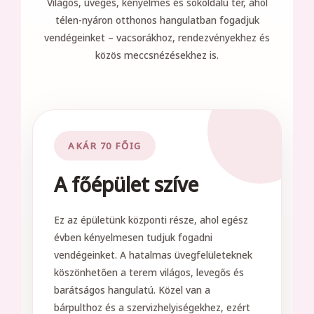
Világos, üveges, kényelmes és sokoldalú tér, ahol
télen-nyáron otthonos hangulatban fogadjuk
vendégeinket – vacsorákhoz, rendezvényekhez és
közös meccsnézésekhez is.
AKÁR 70 FŐIG
A főépület szíve
Ez az épületünk központi része, ahol egész
évben kényelmesen tudjuk fogadni
vendégeinket. A hatalmas üvegfelületeknek
köszönhetően a terem világos, levegős és
barátságos hangulatú. Közel van a
bárpulthoz és a szervizhelyiségekhez, ezért