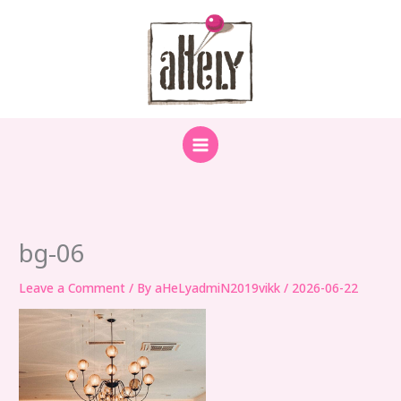
Skip
to
content
bg-06
Leave a Comment
/ By
aHeLyadmiN2019vikk
/
2026-06-22