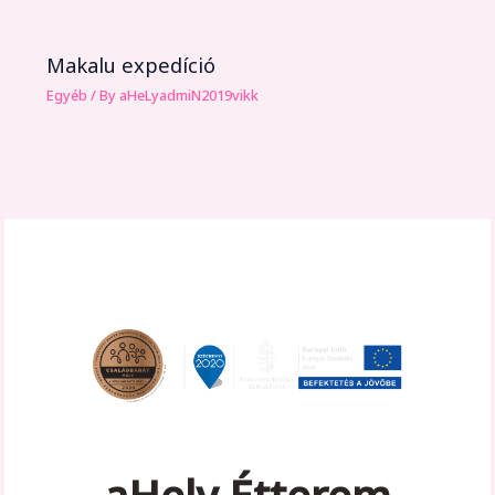
Makalu expedíció
Egyéb
/ By
aHeLyadmiN2019vikk
aHely Étterem