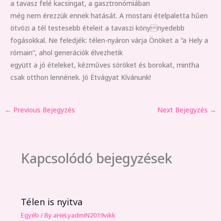
a tavasz felé kacsingat, a gasztronómiában
még nem érezzük ennek hatását. A mostani ételpaletta hűen
ötvözi a tél testesebb ételeit a tavaszi könynyedebb
fogásokkal. Ne feledjék: télen-nyáron várja Önöket a “a Hely a
rómain”, ahol generációk élvezhetik
együtt a jó ételeket, kézműves söröket és borokat, mintha
csak otthon lennének. Jó Étvágyat Kívánunk!
←
Previous Bejegyzés
Next Bejegyzés
→
Kapcsolódó bejegyzések
Télen is nyitva
Egyéb
/ By
aHeLyadmiN2019vikk