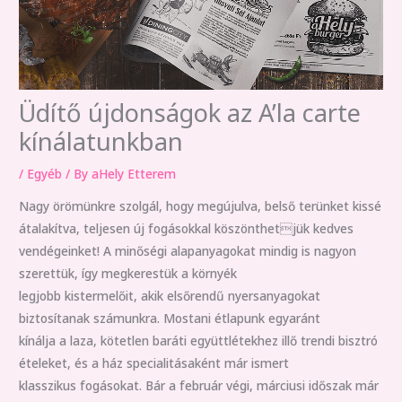
Üdítő újdonságok az A’la carte
kínálatunkban
/
Egyéb
/ By
aHely Etterem
Nagy örömünkre szolgál, hogy megújulva, belső terünket kissé
átalakítva, teljesen új fogásokkal köszönthetjük kedves
vendégeinket! A minőségi alapanyagokat mindig is nagyon
szerettük, így megkerestük a környék
legjobb kistermelőit, akik elsőrendű nyersanyagokat
biztosítanak számunkra. Mostani étlapunk egyaránt
kínálja a laza, kötetlen baráti együttlétekhez illő trendi bisztró
ételeket, és a ház specialitásaként már ismert
klasszikus fogásokat. Bár a február végi, márciusi időszak már