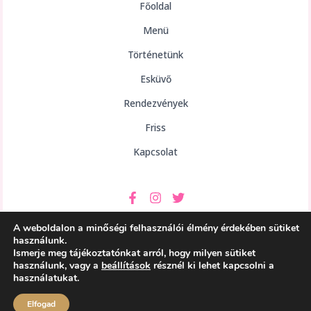
Főoldal
Menü
Történetünk
Esküvő
Rendezvények
Friss
Kapcsolat
A weboldalon a minőségi felhasználói élmény érdekében sütiket
használunk.
Ismerje meg tájékoztatónkat arról, hogy milyen sütiket
használunk, vagy a
beállítások
résznél ki lehet kapcsolni a
Copyright © 2026 aHely Étterem
használatukat.
Powered by aHely Étterem
Elfogad