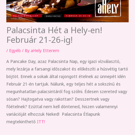
Palacsinta Hét a Hely-en!
Február 21-26-ig!
/
Egyéb
/ By
aHely Etterem
A Pancake Day, azaz Palacsinta Nap, egy igazi vízválasztó,
mely lezárja a farsangi időszakot és előkészíti a húsvétig tartó
böjtöt. Ennek a sokak által rajongott ételnek az ünnepét idén
Február 21-én tartjuk. Nálunk, egy teljes hét a sokszínű és
megunhatatlan palacsintáról fog szólni. Édesen szereted vagy
sósan? Hajtogatva vagy rakottan? Desszertnek vagy
főételnek? Ezúttal nem kell döntened, hiszen valamennyi
variációját elhozzuk Neked! Palacsinta Étlapunk
megtekinthető
ITT!