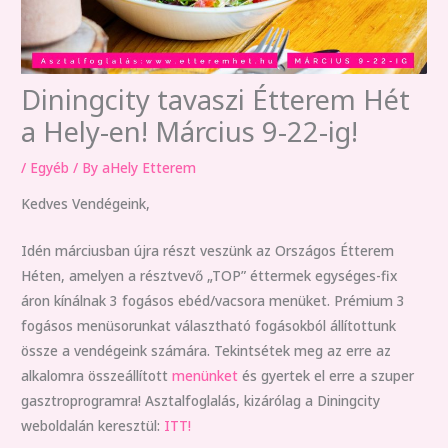
Diningcity tavaszi Étterem Hét
a Hely-en! Március 9-22-ig!
/
Egyéb
/ By
aHely Etterem
Kedves Vendégeink,
Idén márciusban újra részt veszünk az Országos Étterem
Héten, amelyen a résztvevő „TOP” éttermek egységes-fix
áron kínálnak 3 fogásos ebéd/vacsora menüket. Prémium 3
fogásos menüsorunkat választható fogásokból állítottunk
össze a vendégeink számára. Tekintsétek meg az erre az
alkalomra összeállított
menünket
és gyertek el erre a szuper
gasztroprogramra! Asztalfoglalás, kizárólag a Diningcity
weboldalán keresztül:
ITT!