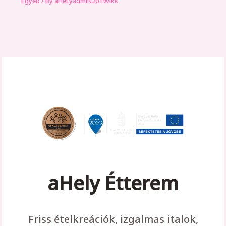
Egyéb
/ By
aHeLyadmiN2019vikk
aHely Étterem
Friss ételkreációk, izgalmas italok,