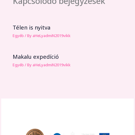
Kapcsolódó bejegyzések
Télen is nyitva
Egyéb
/ By
aHeLyadmiN2019vikk
Makalu expedíció
Egyéb
/ By
aHeLyadmiN2019vikk