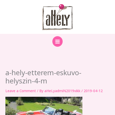
Skip
to
content
a-hely-etterem-eskuvo-
helyszin-4-m
Leave a Comment
/ By
aHeLyadmiN2019vikk
/
2019-04-12