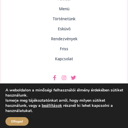
Menü
Történetünk
Esküvő
Rendezvények
Friss
Kapcsolat
A weboldalon a minőségi felhasználói élmény érdekében sütiket
használunk.
Ismerje meg tájékoztatónkat arról, hogy milyen sütiket
használunk, vagy a
beállítások
résznél ki lehet kapcsolni a
Copyright © 2026 aHely Étterem
használatukat.
Powered by aHely Étterem
Elfogad