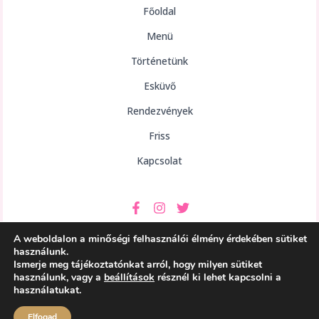
Főoldal
Menü
Történetünk
Esküvő
Rendezvények
Friss
Kapcsolat
A weboldalon a minőségi felhasználói élmény érdekében sütiket
használunk.
Ismerje meg tájékoztatónkat arról, hogy milyen sütiket
használunk, vagy a
beállítások
résznél ki lehet kapcsolni a
Copyright © 2026 aHely Étterem
használatukat.
Powered by aHely Étterem
Elfogad