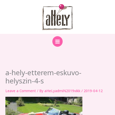
Skip
to
content
a-hely-etterem-eskuvo-
helyszin-4-s
Leave a Comment
/ By
aHeLyadmiN2019vikk
/
2019-04-12