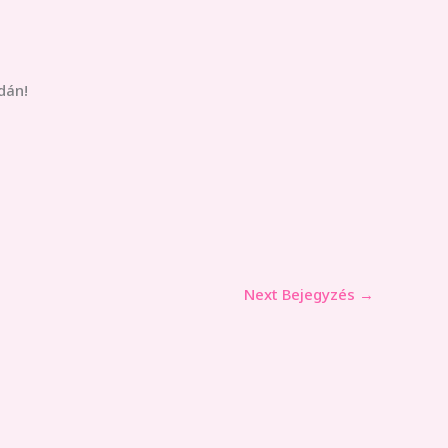
dán!
Next Bejegyzés
→