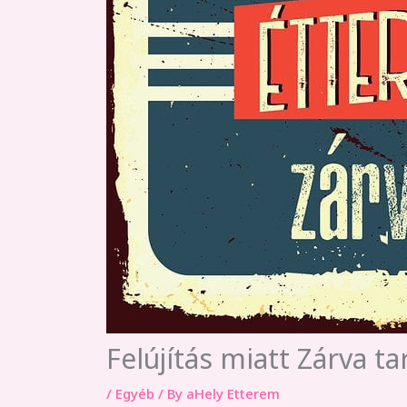
Felújítás miatt Zárva ta
/
Egyéb
/ By
aHely Etterem