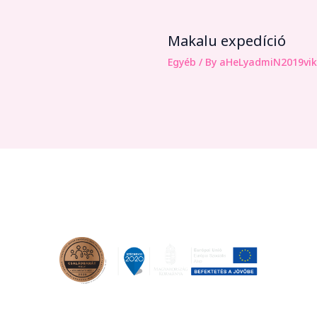
Makalu expedíció
Egyéb
/ By
aHeLyadmiN2019vik