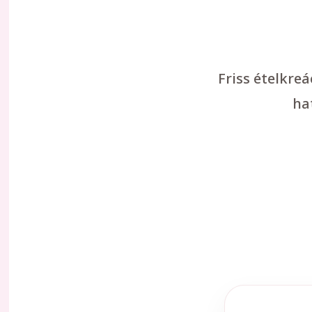
Friss ételkre
ha