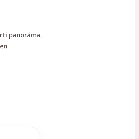
arti panoráma,
en.