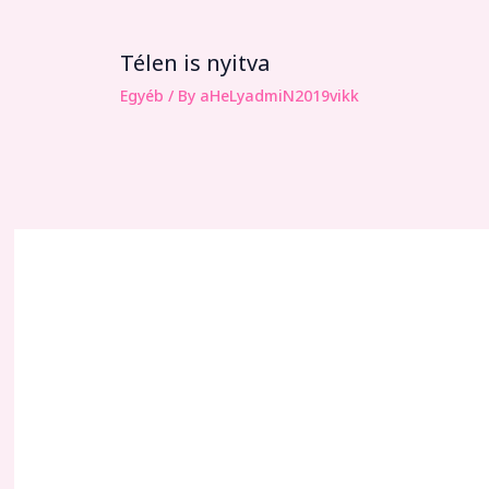
Télen is nyitva
Egyéb
/ By
aHeLyadmiN2019vikk