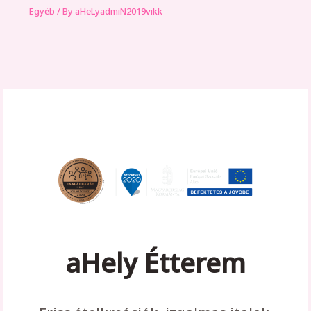
Egyéb
/ By
aHeLyadmiN2019vikk
aHely Étterem