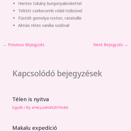
Hentes tokány burgonyakrokettel
Töltött csirkecomb rolád rizibizivel
Füstölt gomolya roston, ratatuille
Almás rétes vanília sodóval
←
Previous Bejegyzés
Next Bejegyzés
→
Kapcsolódó bejegyzések
Télen is nyitva
Egyéb
/ By
aHeLyadmiN2019vikk
Makalu expedíció