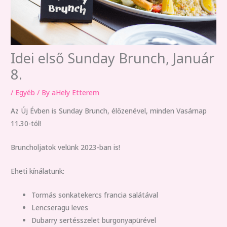
Idei első Sunday Brunch, Január
8.
/
Egyéb
/ By
aHely Etterem
Az Új Évben is Sunday Brunch, élőzenével, minden Vasárnap
11.30-tól!
Bruncholjatok velünk 2023-ban is!
Eheti kínálatunk:
Tormás sonkatekercs francia salátával
Lencseragu leves
Dubarry sertésszelet burgonyapürével