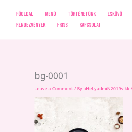
Skip
to
FŐOLDAL
MENÜ
TÖRTÉNETÜNK
ESKÜVŐ
content
RENDEZVÉNYEK
FRISS
KAPCSOLAT
bg-0001
Leave a Comment
/ By
aHeLyadmiN2019vikk