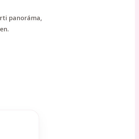
arti panoráma,
en.