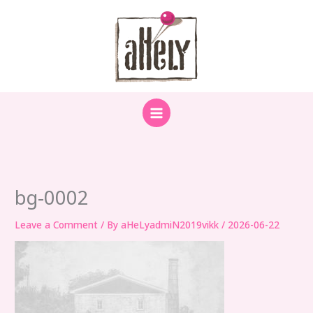
Skip
to
content
bg-0002
Leave a Comment
/ By
aHeLyadmiN2019vikk
/
2026-06-22