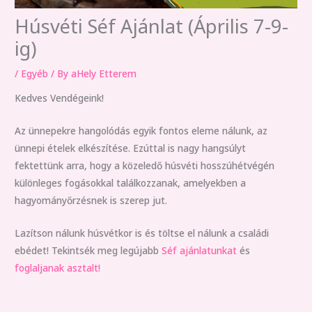
Húsvéti Séf Ajánlat (Április 7-9-
ig)
/
Egyéb
/ By
aHely Etterem
Kedves Vendégeink!
Az ünnepekre hangolódás egyik fontos eleme nálunk, az
ünnepi ételek elkészítése. Ezúttal is nagy hangsúlyt
fektettünk arra, hogy a közeledő húsvéti hosszúhétvégén
különleges fogásokkal találkozzanak, amelyekben a
hagyományőrzésnek is szerep jut.
Lazítson nálunk húsvétkor is és töltse el nálunk a családi
ebédet! Tekintsék meg legújabb
Séf ajánlatunkat
és
foglaljanak asztalt
!