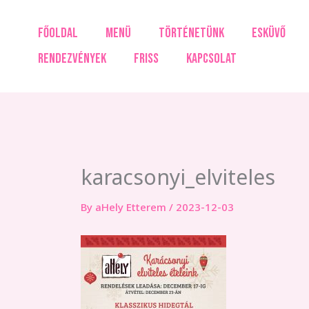
Skip
to
FŐOLDAL
MENÜ
TÖRTÉNETÜNK
ESKÜVŐ
content
RENDEZVÉNYEK
FRISS
KAPCSOLAT
karacsonyi_elviteles
By
aHely Etterem
/
2023-12-03