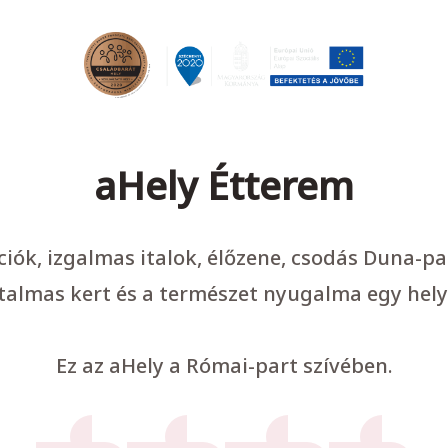
aHely Étterem
ációk, izgalmas italok, élőzene, csodás Duna-p
talmas kert és a természet nyugalma egy hely
Ez az aHely a Római-part szívében.