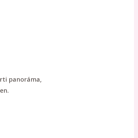
arti panoráma,
en.