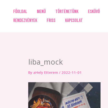
Skip
to
FŐOLDAL
MENÜ
TÖRTÉNETÜNK
ESKÜVŐ
content
RENDEZVÉNYEK
FRISS
KAPCSOLAT
liba_mock
By
aHely Etterem
/
2022-11-01