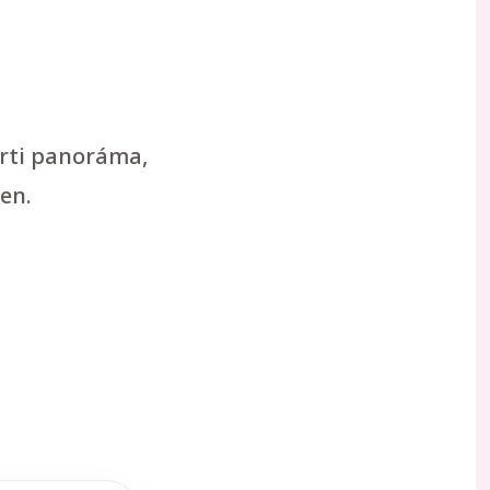
arti panoráma,
en.