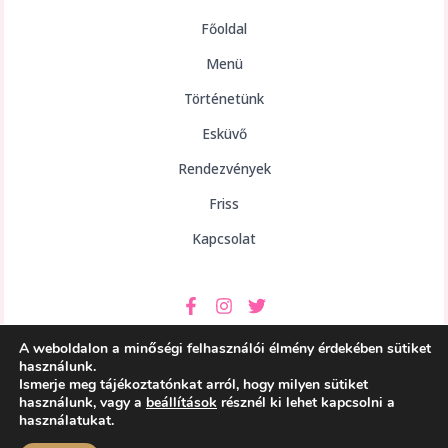
Főoldal
Menü
Történetünk
Esküvő
Rendezvények
Friss
Kapcsolat
A weboldalon a minőségi felhasználói élmény érdekében sütiket
használunk.
Ismerje meg tájékoztatónkat arról, hogy milyen sütiket
használunk, vagy a
beállítások
résznél ki lehet kapcsolni a
Copyright © 2026 aHely Étterem
használatukat.
Powered by aHely Étterem