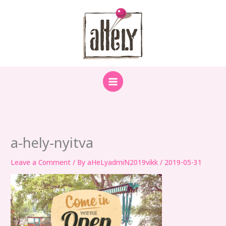
Skip
to
content
a-hely-nyitva
Leave a Comment
/ By
aHeLyadmiN2019vikk
/
2019-05-31