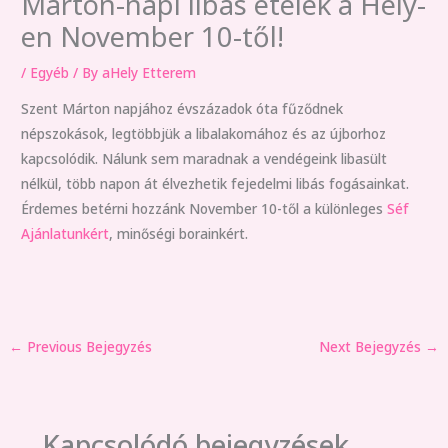
Márton-napi libás ételek a Hely-
en November 10-től!
/
Egyéb
/ By
aHely Etterem
Szent Márton napjához évszázadok óta fűződnek
népszokások, legtöbbjük a libalakomához és az újborhoz
kapcsolódik. Nálunk sem maradnak a vendégeink libasült
nélkül, több napon át élvezhetik fejedelmi libás fogásainkat.
Érdemes betérni hozzánk November 10-től a különleges
Séf
Ajánlatunkért
, minőségi borainkért.
←
Previous Bejegyzés
Next Bejegyzés
→
Kapcsolódó bejegyzések