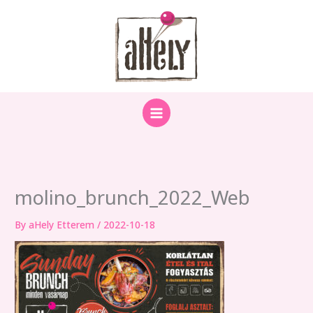
Skip
to
content
molino_brunch_2022_Web
By
aHely Etterem
/
2022-10-18