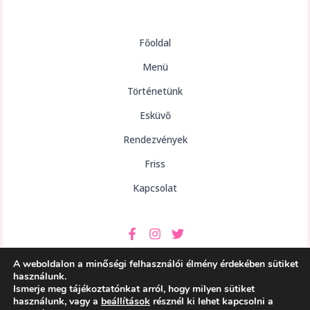
Főoldal
Menü
Történetünk
Esküvő
Rendezvények
Friss
Kapcsolat
A weboldalon a minőségi felhasználói élmény érdekében sütiket
használunk.
Ismerje meg tájékoztatónkat arról, hogy milyen sütiket
használunk, vagy a
beállítások
résznél ki lehet kapcsolni a
Copyright © 2026 aHely Étterem