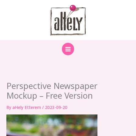
Skip
to
content
Perspective Newspaper
Mockup – Free Version
By
aHely Etterem
/
2023-09-20