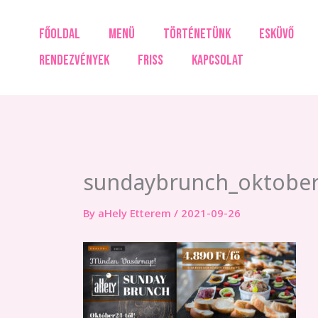
Skip
to
FŐOLDAL
MENÜ
TÖRTÉNETÜNK
ESKÜVŐ
content
RENDEZVÉNYEK
FRISS
KAPCSOLAT
sundaybrunch_oktobe
By
aHely Etterem
/
2021-09-26