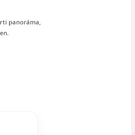
arti panoráma,
en.