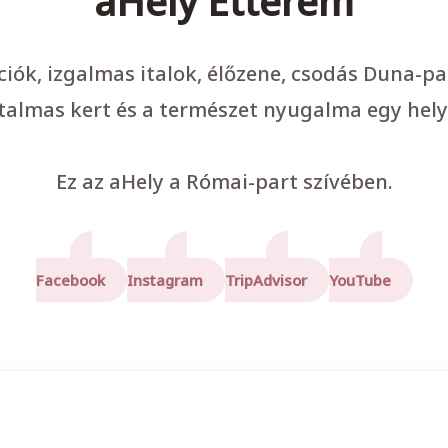
aHely Étterem
ációk, izgalmas italok, élőzene, csodás Duna-p
talmas kert és a természet nyugalma egy hely
Ez az aHely a Római-part szívében.
Facebook
Instagram
TripAdvisor
YouTube