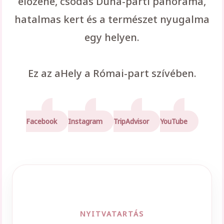
élőzene, csodás Duna-parti panoráma,
hatalmas kert és a természet nyugalma
egy helyen.
Ez az aHely a Római-part szívében.
Facebook
Instagram
TripAdvisor
YouTube
NYITVATARTÁS