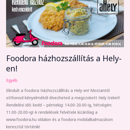
házhozszállítás
a
Hely-
en!
Foodora házhozszállítás a Hely-
en!
Egyéb
Elindult a foodora Házhozszállítás a Hely-en! Mostantól
otthonod kényelméből élvezheted a megszokott Hely ízeket!
Rendelési idő: kedd – péntekig: 14.00-20.00-ig, hétvégén:
11.00-20.00-ig! A rendelések felvétele kizárólag a
www.foodora.hu oldalon és a foodora mobilalkalmazáson
keresztül történik!