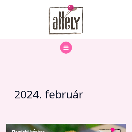
Skip
to
content
2024. február
Foodora