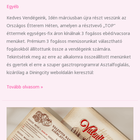
Egyéb
Kedves Vendégeink, Idén márciusban újra részt veszünk az
Országos Étterem Héten, amelyen a résztvevő „TOP”
éttermek egységes-fix áron kínálnak 3 fogásos ebéd/vacsora
menüket. Prémium 3 fogásos menüsorunkat választható
fogásokból állítottunk össze a vendégeink számára.
Tekintsétek meg az erre az alkalomra összeállított menünket
és gyertek el erre a szuper gasztroprogramra! Asztalfoglalás,
kizárólag a Diningcity weboldalán keresztül:
Tovább olvasom »
Valentinnapi
ajánlatunk
(Február
14.)