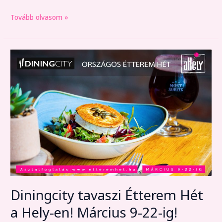
Tovább olvasom »
Diningcity
tavaszi
Étterem
Hét
a
Hely-
en!
Március
9-
22-
ig!
Diningcity tavaszi Étterem Hét
a Hely-en! Március 9-22-ig!